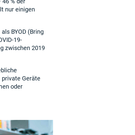
– 46 % der
t nur einigen
t als BYOD (Bring
OVID-19-
ng zwischen 2019
bliche
e private Geräte
hmen oder