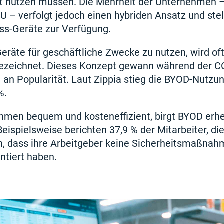
eit nutzen müssen. Die Mehrheit der Unternehmen 
– verfolgt jedoch einen hybriden Ansatz und stell
ss-Geräte zur Verfügung.
 Geräte für geschäftliche Zwecke zu nutzen, wird of
ezeichnet. Dieses Konzept gewann während der C
 an Popularität. Laut Zippia stieg die BYOD-Nutzu
%.
hmen bequem und kosteneffizient, birgt BYOD erhe
Beispielsweise berichten 37,9 % der Mitarbeiter, di
en, dass ihre Arbeitgeber keine Sicherheitsmaßna
ntiert haben.